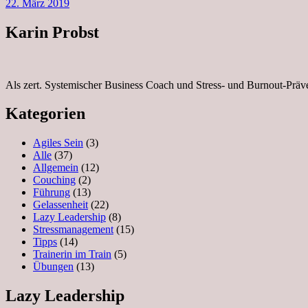
22. März 2019
Karin Probst
Als zert. Systemischer Business Coach und Stress- und Burnout-Präv
Kategorien
Agiles Sein
(3)
Alle
(37)
Allgemein
(12)
Couching
(2)
Führung
(13)
Gelassenheit
(22)
Lazy Leadership
(8)
Stressmanagement
(15)
Tipps
(14)
Trainerin im Train
(5)
Übungen
(13)
Lazy Leadership